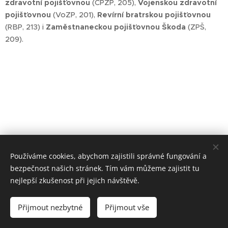
zdravotní pojišťovnou
(ČPZP, 205),
Vojenskou zdravotní
pojišťovnou
(VoZP, 201),
Revírní bratrskou pojišťovnou
(RBP, 213) i
Zaměstnaneckou pojišťovnou Škoda
(ZPŠ,
209).
Používáme cookies, abychom zajistili správné fungování a
bezpečnost našich stránek. Tím vám můžeme zajistit tu
nejlepší zkušenost při jejich návštěvě.
Přijmout nezbytné
Přijmout vše
Vytvořeno službou
Webnode
Cookies